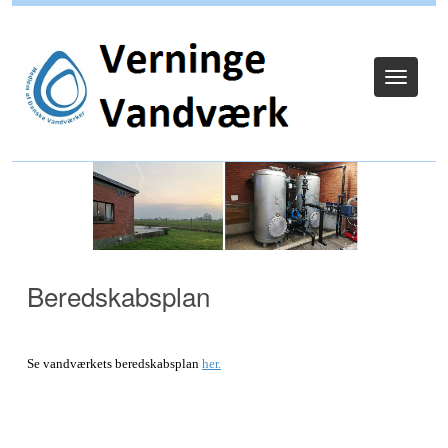
Log ind
Toggle
navigat
Beredskabsplan
Se vandværkets beredskabsplan
her.